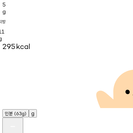
5
g
지방
11
g
295
kcal
인분
g
(63g)