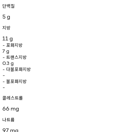
단백질
5
g
지방
11
g
포화지방
-
7
g
트랜스지방
-
0.3
g
다불포화지방
-
-
불포화지방
-
-
콜레스트롤
66
mg
나트륨
97
mg