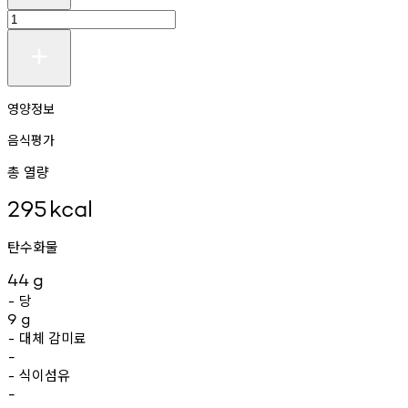
영양정보
음식평가
총 열량
295
kcal
탄수화물
44
g
당
-
9
g
대체
감미료
-
-
식이섬유
-
-