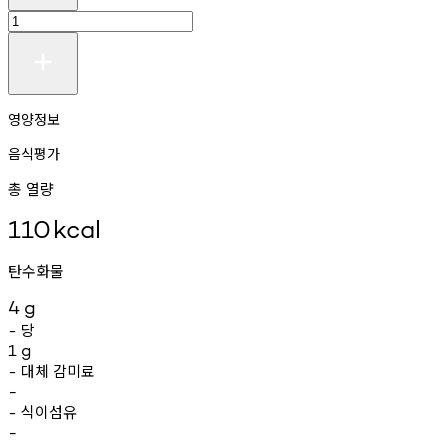
영양정보
음식평가
총 열량
110
kcal
탄수화물
4
g
당
-
1
g
대체
감미료
-
-
식이섬유
-
-