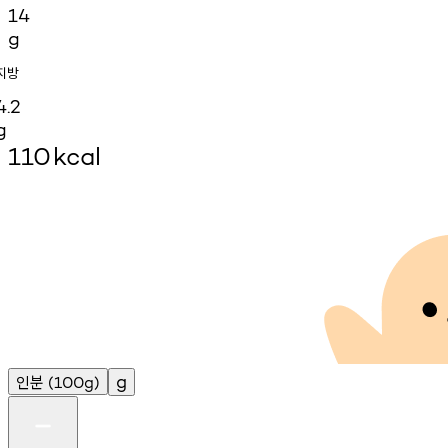
14
g
지방
4.2
g
110
kcal
인분
g
(100g)