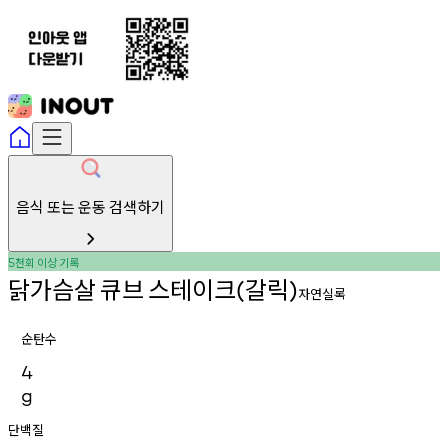
음식 또는 운동 검색하기
천회
이상
기록
5
닭가슴살
큐브
스테이크
갈릭
(
)
자연실록
순탄수
4
g
단백질