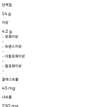
단백질
14
g
지방
4.2
g
포화지방
-
-
트랜스지방
-
-
다불포화지방
-
-
불포화지방
-
-
콜레스트롤
45
mg
나트륨
230
mg