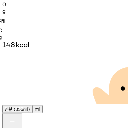
0
g
지방
0
g
148
kcal
인분
ml
(355ml)