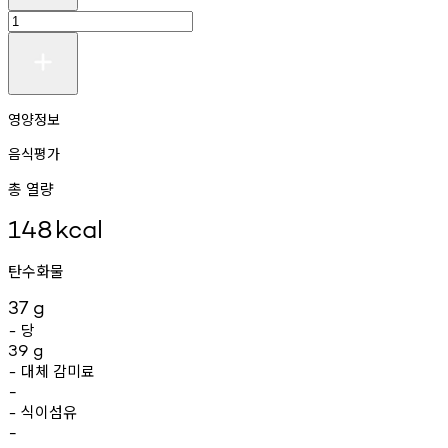
영양정보
음식평가
총 열량
148
kcal
탄수화물
37
g
당
-
39
g
대체
감미료
-
-
식이섬유
-
-