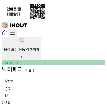
음식 또는 운동 검색하기
천회
이상
기록
1
닥터페퍼
코카콜라
순탄수
39
g
단백질