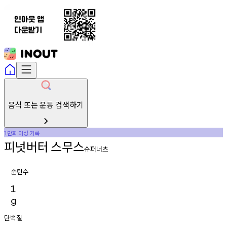
음식 또는 운동 검색하기
만회
이상
기록
1
피넛버터
스무스
슈퍼너츠
순탄수
1
g
단백질