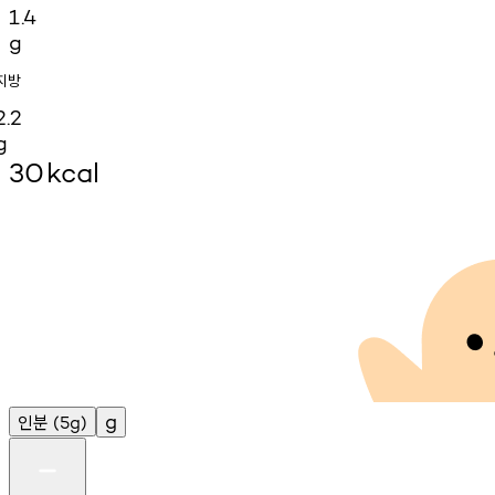
1.4
g
지방
2.2
g
30
kcal
인분
g
(5g)