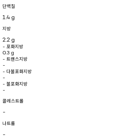
단백질
1.4
g
지방
2.2
g
포화지방
-
0.3
g
트랜스지방
-
-
다불포화지방
-
-
불포화지방
-
-
콜레스트롤
-
나트륨
-