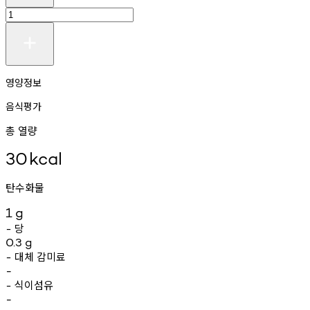
영양정보
음식평가
총 열량
30
kcal
탄수화물
1
g
당
-
0.3
g
대체
감미료
-
-
식이섬유
-
-