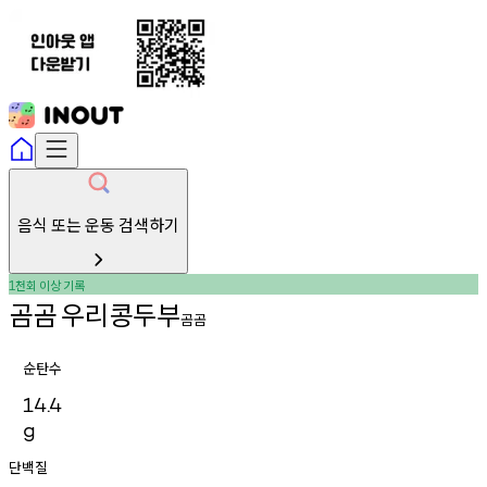
음식 또는 운동 검색하기
천회
이상
기록
1
곰곰
우리콩두부
곰곰
순탄수
14.4
g
단백질