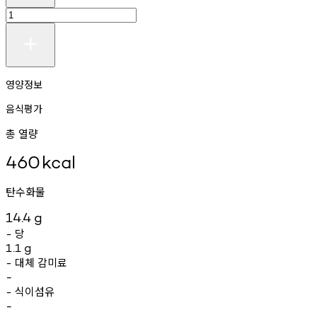
영양정보
음식평가
총 열량
460
kcal
탄수화물
14.4
g
당
-
1.1
g
대체
감미료
-
-
식이섬유
-
-