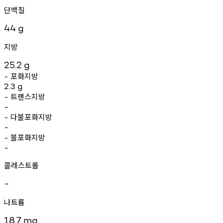
단백질
44
g
지방
25.2
g
포화지방
-
2.3
g
트랜스지방
-
-
다불포화지방
-
-
불포화지방
-
-
콜레스트롤
-
나트륨
18.7
mg