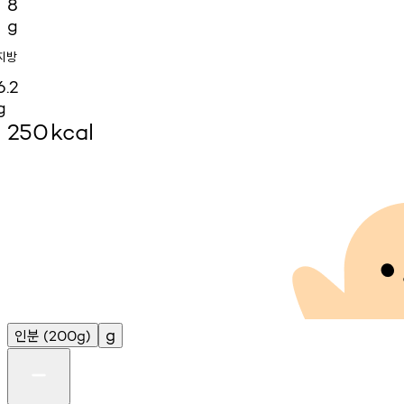
8
g
지방
6.2
g
250
kcal
인분
g
(200g)