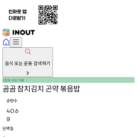
음식 또는 운동 검색하기
천회
이상
기록
1
곰곰
참치김치
곤약
볶음밥
순탄수
40.6
g
단백질