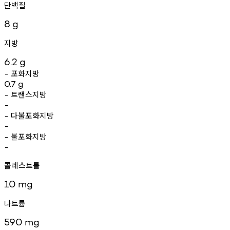
단백질
8
g
지방
6.2
g
포화지방
-
0.7
g
트랜스지방
-
-
다불포화지방
-
-
불포화지방
-
-
콜레스트롤
10
mg
나트륨
590
mg