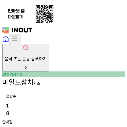
음식 또는 운동 검색하기
천회
이상
기록
1
마일드참치
사조
순탄수
1
g
단백질