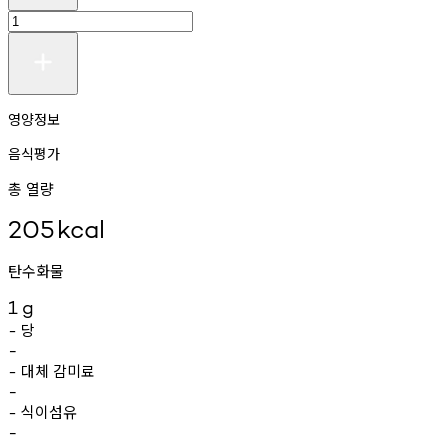
영양정보
음식평가
총 열량
205
kcal
탄수화물
1
g
당
-
-
대체
감미료
-
-
식이섬유
-
-