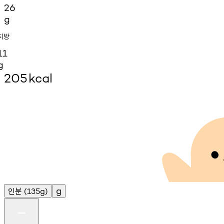
26
g
지방
11
g
205
kcal
인분
g
(135g)