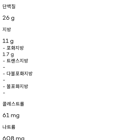
단백질
26
g
지방
11
g
포화지방
-
1.7
g
트랜스지방
-
-
다불포화지방
-
-
불포화지방
-
-
콜레스트롤
61
mg
나트륨
608
mg