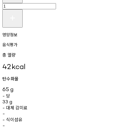
영양정보
음식평가
총 열량
42
kcal
탄수화물
65
g
당
-
33
g
대체
감미료
-
-
식이섬유
-
-