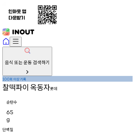
음식 또는 운동 검색하기
회
이상
기록
100
찰떡파이
옥동자
롯데
순탄수
65
g
단백질