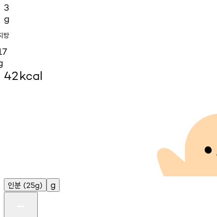
3
g
지방
17
g
42
kcal
인분
g
(25g)