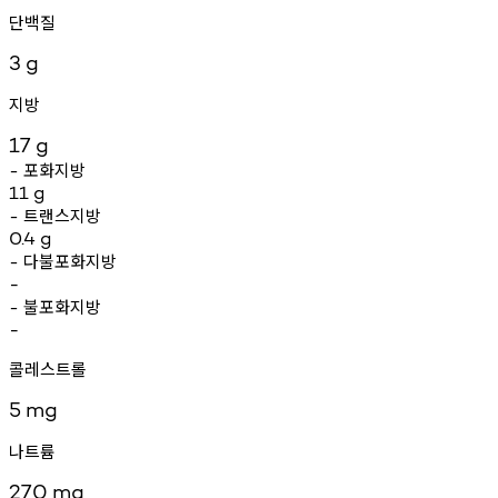
단백질
3
g
지방
17
g
포화지방
-
11
g
트랜스지방
-
0.4
g
다불포화지방
-
-
불포화지방
-
-
콜레스트롤
5
mg
나트륨
270
mg