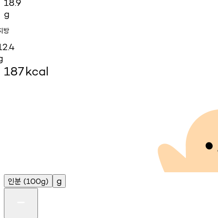
18.9
g
지방
12.4
g
187
kcal
인분
g
(100g)