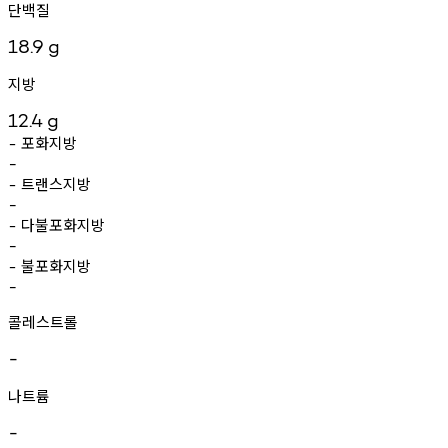
단백질
18.9
g
지방
12.4
g
포화지방
-
-
트랜스지방
-
-
다불포화지방
-
-
불포화지방
-
-
콜레스트롤
-
나트륨
-