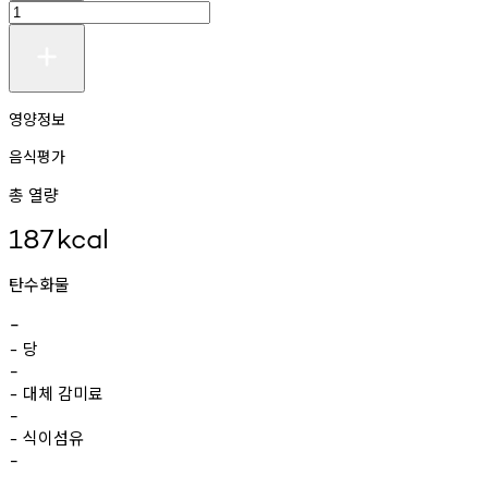
영양정보
음식평가
총 열량
187
kcal
탄수화물
-
당
-
-
대체
감미료
-
-
식이섬유
-
-