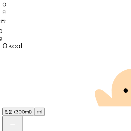
0
g
지방
0
g
0
kcal
인분
ml
(300ml)