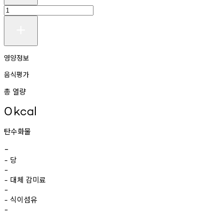
영양정보
음식평가
총 열량
0
kcal
탄수화물
-
당
-
-
대체
감미료
-
-
식이섬유
-
-