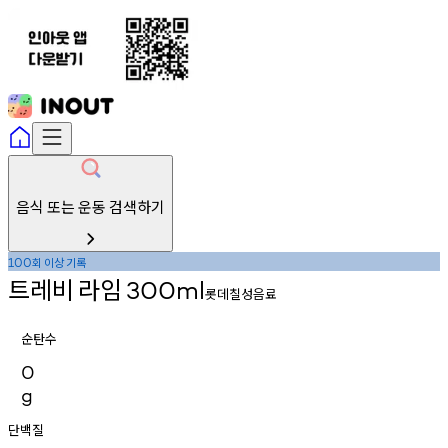
음식 또는 운동 검색하기
회
이상
기록
100
트레비
라임
300ml
롯데칠성음료
순탄수
0
g
단백질