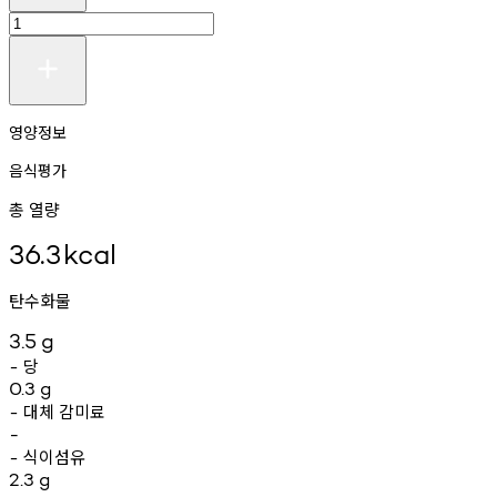
영양정보
음식평가
총 열량
36.3
kcal
탄수화물
3.5
g
당
-
0.3
g
대체
감미료
-
-
식이섬유
-
2.3
g