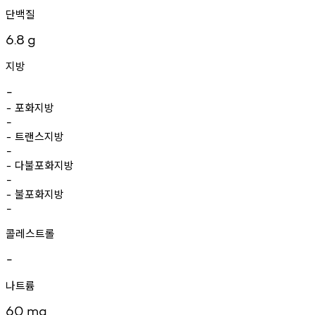
단백질
6.8
g
지방
-
포화지방
-
-
트랜스지방
-
-
다불포화지방
-
-
불포화지방
-
-
콜레스트롤
-
나트륨
60
mg