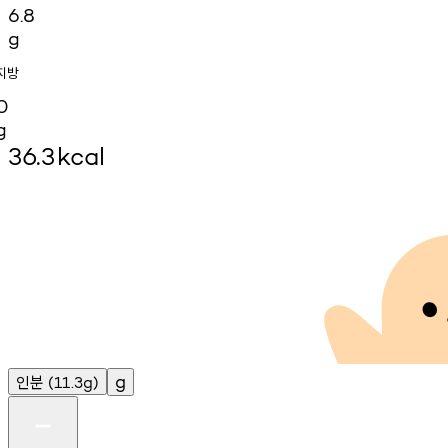
6.8
g
지방
0
g
36.3
kcal
인분
g
(11.3g)