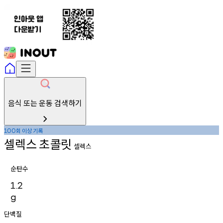
음식 또는 운동 검색하기
회
이상
기록
100
셀렉스
초콜릿
셀렉스
순탄수
1.2
g
단백질