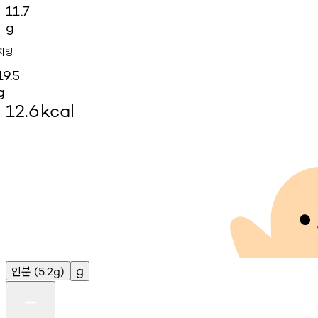
11.7
g
지방
19.5
g
12.6
kcal
인분
g
(5.2g)