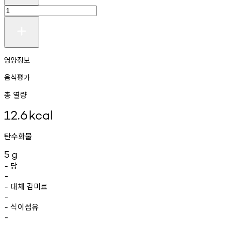
영양정보
음식평가
총 열량
12.6
kcal
탄수화물
5
g
당
-
-
대체
감미료
-
-
식이섬유
-
-