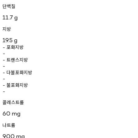
단백질
11.7
g
지방
19.5
g
포화지방
-
-
트랜스지방
-
-
다불포화지방
-
-
불포화지방
-
-
콜레스트롤
60
mg
나트륨
900
mg