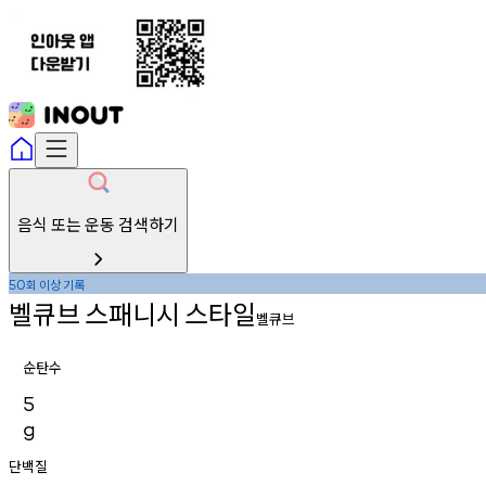
음식 또는 운동 검색하기
회
이상
기록
50
벨큐브
스패니시
스타일
벨큐브
순탄수
5
g
단백질