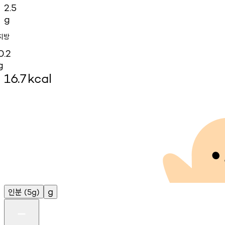
2.5
g
지방
0.2
g
16.7
kcal
인분
g
(5g)