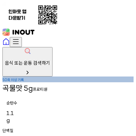
음식 또는 운동 검색하기
회
이상
기록
50
곡물맛
5g
프로티원
순탄수
1.1
g
단백질