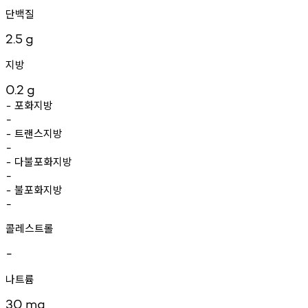
단백질
2.5
g
지방
0.2
g
포화지방
-
-
트랜스지방
-
-
다불포화지방
-
-
불포화지방
-
-
콜레스트롤
-
나트륨
30
mg