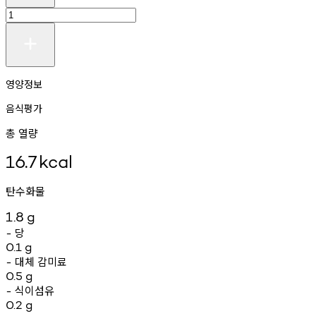
영양정보
음식평가
총 열량
16.7
kcal
탄수화물
1.8
g
당
-
0.1
g
대체
감미료
-
0.5
g
식이섬유
-
0.2
g