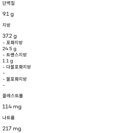
단백질
9.1
g
지방
37.2
g
포화지방
-
24.5
g
트랜스지방
-
1.1
g
다불포화지방
-
-
불포화지방
-
-
콜레스트롤
114
mg
나트륨
217
mg