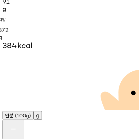
9.1
g
지방
37.2
g
384
kcal
인분
g
(100g)