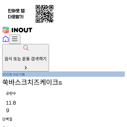
음식 또는 운동 검색하기
회
이상
기록
500
쑥바스크치즈케이크
s
순탄수
11.8
g
단백질