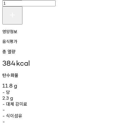
영양정보
음식평가
총 열량
384
kcal
탄수화물
11.8
g
당
-
2.3
g
대체
감미료
-
-
식이섬유
-
-