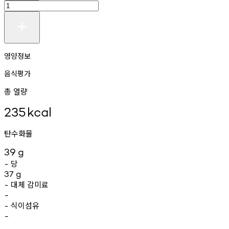
영양정보
음식평가
총 열량
235
kcal
탄수화물
39
g
당
-
37
g
대체
감미료
-
-
식이섬유
-
-