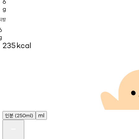
6
g
지방
6
g
235
kcal
인분
ml
(250ml)