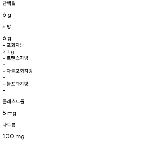
단백질
6
g
지방
6
g
포화지방
-
3.1
g
트랜스지방
-
-
다불포화지방
-
-
불포화지방
-
-
콜레스트롤
5
mg
나트륨
100
mg