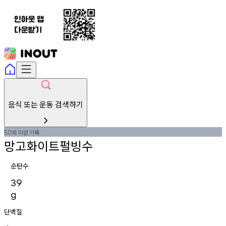
음식 또는 운동 검색하기
회
미만
기록
50
망고화이트펄빙수
순탄수
39
g
단백질