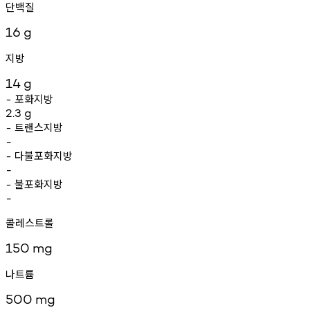
단백질
16
g
지방
14
g
포화지방
-
2.3
g
트랜스지방
-
-
다불포화지방
-
-
불포화지방
-
-
콜레스트롤
150
mg
나트륨
500
mg