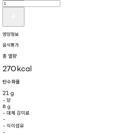
영양정보
음식평가
총 열량
270
kcal
탄수화물
21
g
당
-
8
g
대체
감미료
-
-
식이섬유
-
-