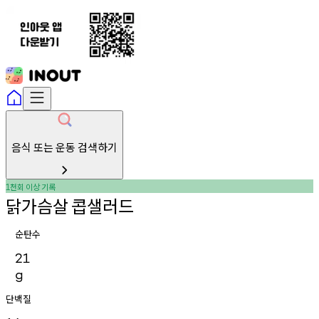
음식 또는 운동 검색하기
천회
이상
기록
1
닭가슴살
콥샐러드
순탄수
21
g
단백질