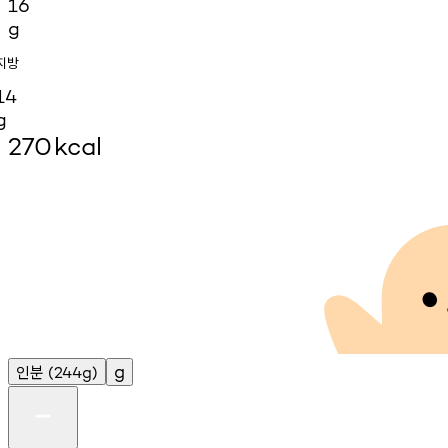
16
g
지방
14
g
270
kcal
인분
g
(244g)