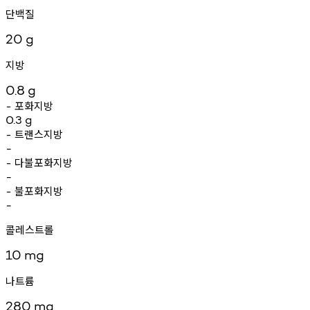
단백질
20
g
지방
0.8
g
포화지방
-
0.3
g
트랜스지방
-
-
다불포화지방
-
-
불포화지방
-
-
콜레스트롤
10
mg
나트륨
280
mg