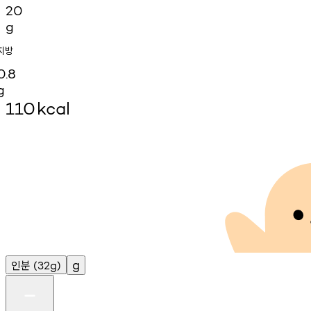
20
g
지방
0.8
g
110
kcal
인분
g
(32g)