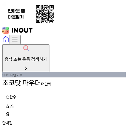
음식 또는 운동 검색하기
회
미만
기록
50
초코맛
파우더
더단백
순탄수
4.6
g
단백질