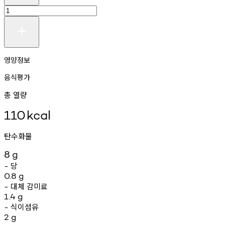
영양정보
음식평가
총 열량
110
kcal
탄수화물
8
g
당
-
0.8
g
대체
감미료
-
1.4
g
식이섬유
-
2
g