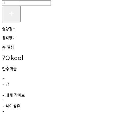
영양정보
음식평가
총 열량
70
kcal
탄수화물
-
당
-
-
대체
감미료
-
-
식이섬유
-
-