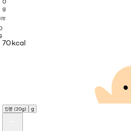
0
g
지방
0
g
70
kcal
인분
g
(20g)