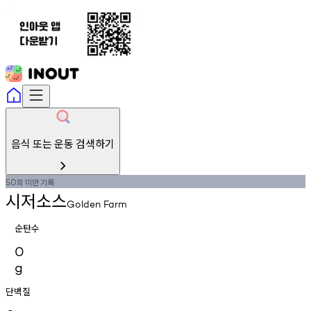
음식 또는 운동 검색하기
회
미만
기록
50
시저소스
Golden
Farm
순탄수
0
g
단백질