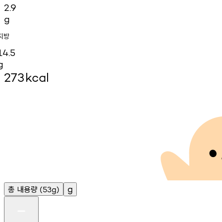
2.9
g
지방
14.5
g
273
kcal
총
내용량
g
(53g)