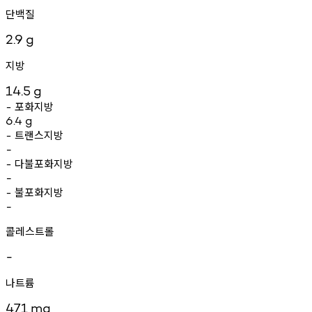
단백질
2.9
g
지방
14.5
g
포화지방
-
6.4
g
트랜스지방
-
-
다불포화지방
-
-
불포화지방
-
-
콜레스트롤
-
나트륨
471
mg