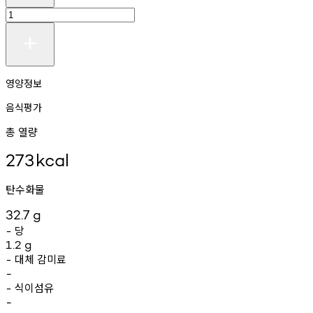
영양정보
음식평가
총 열량
273
kcal
탄수화물
32.7
g
당
-
1.2
g
대체
감미료
-
-
식이섬유
-
-