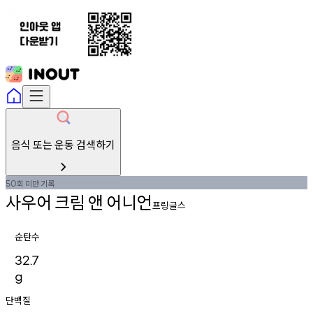
음식 또는 운동 검색하기
회
미만
기록
50
사우어
크림
앤
어니언
프링글스
순탄수
32.7
g
단백질