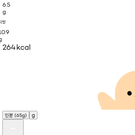
6.5
g
지방
10.9
g
264
kcal
인분
g
(65g)