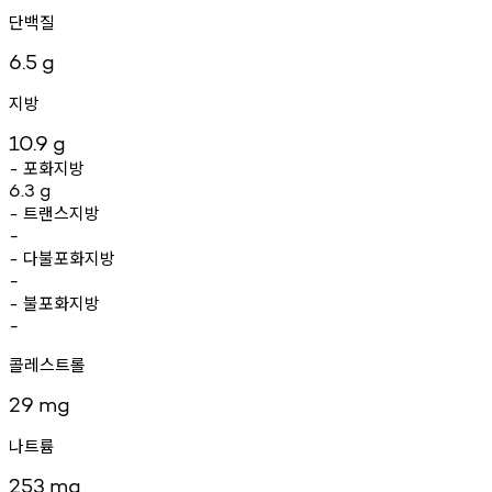
단백질
6.5
g
지방
10.9
g
포화지방
-
6.3
g
트랜스지방
-
-
다불포화지방
-
-
불포화지방
-
-
콜레스트롤
29
mg
나트륨
253
mg