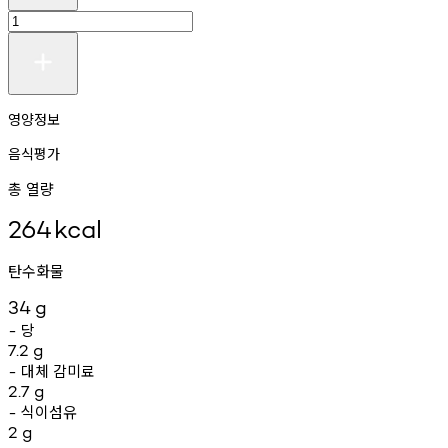
영양정보
음식평가
총 열량
264
kcal
탄수화물
34
g
당
-
7.2
g
대체
감미료
-
2.7
g
식이섬유
-
2
g