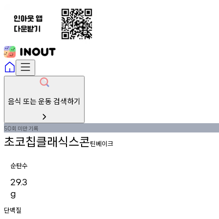
음식 또는 운동 검색하기
회
미만
기록
50
초코칩클래식스콘
틴베이크
순탄수
29.3
g
단백질