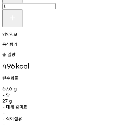
영양정보
음식평가
총 열량
496
kcal
탄수화물
67.6
g
당
-
27
g
대체
감미료
-
-
식이섬유
-
-