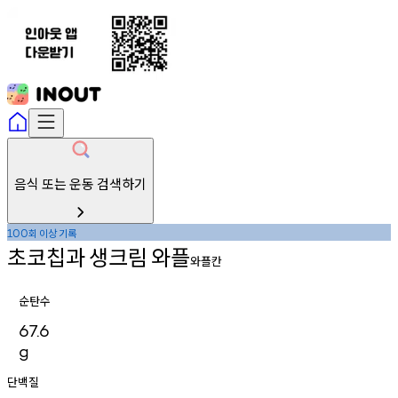
음식 또는 운동 검색하기
회
이상
기록
100
초코칩과
생크림
와플
와플칸
순탄수
67.6
g
단백질