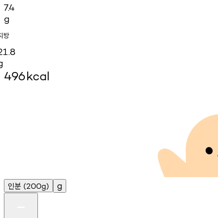
7.4
g
지방
21.8
g
496
kcal
인분
g
(200g)