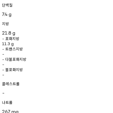
단백질
7.4
g
지방
21.8
g
포화지방
-
11.3
g
트랜스지방
-
-
다불포화지방
-
-
불포화지방
-
-
콜레스트롤
-
나트륨
267
mg