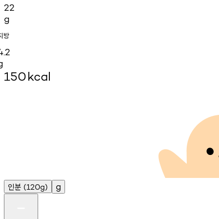
22
g
지방
4.2
g
150
kcal
인분
g
(120g)