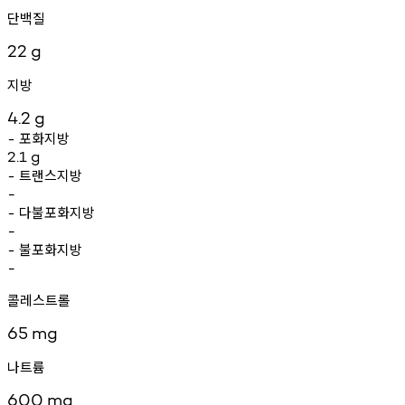
단백질
22
g
지방
4.2
g
포화지방
-
2.1
g
트랜스지방
-
-
다불포화지방
-
-
불포화지방
-
-
콜레스트롤
65
mg
나트륨
600
mg