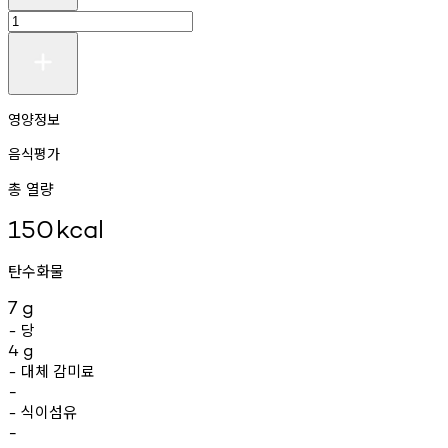
영양정보
음식평가
총 열량
150
kcal
탄수화물
7
g
당
-
4
g
대체
감미료
-
-
식이섬유
-
-