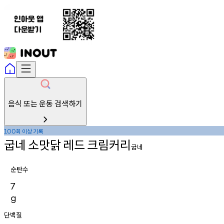
음식 또는 운동 검색하기
회
이상
기록
100
굽네
소맛닭
레드
크림커리
굽네
순탄수
7
g
단백질