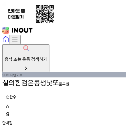
음식 또는 운동 검색하기
회
미만
기록
50
실의힘검은콩생낫또
풀무원
순탄수
6
g
단백질