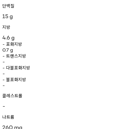
단백질
15
g
지방
4.6
g
포화지방
-
0.7
g
트랜스지방
-
-
다불포화지방
-
-
불포화지방
-
-
콜레스트롤
-
나트륨
260
mg