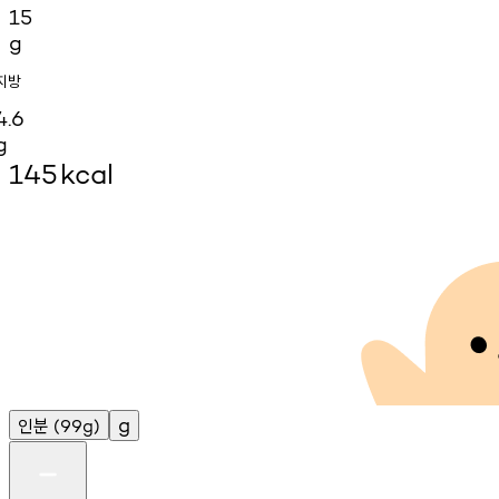
15
g
지방
4.6
g
145
kcal
인분
g
(99g)