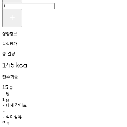
영양정보
음식평가
총 열량
145
kcal
탄수화물
15
g
당
-
1
g
대체
감미료
-
-
식이섬유
-
9
g