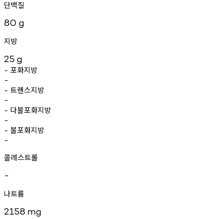
단백질
80
g
지방
25
g
포화지방
-
-
트랜스지방
-
-
다불포화지방
-
-
불포화지방
-
-
콜레스트롤
-
나트륨
2158
mg