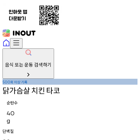
음식 또는 운동 검색하기
회
이상
기록
500
닭가슴살
치킨
타코
순탄수
40
g
단백질