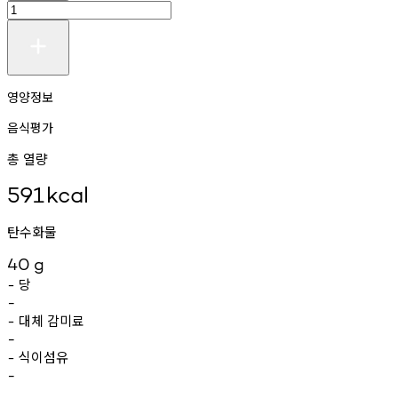
영양정보
음식평가
총 열량
591
kcal
탄수화물
40
g
당
-
-
대체
감미료
-
-
식이섬유
-
-