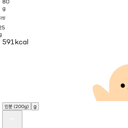
80
g
지방
25
g
591
kcal
인분
g
(200g)