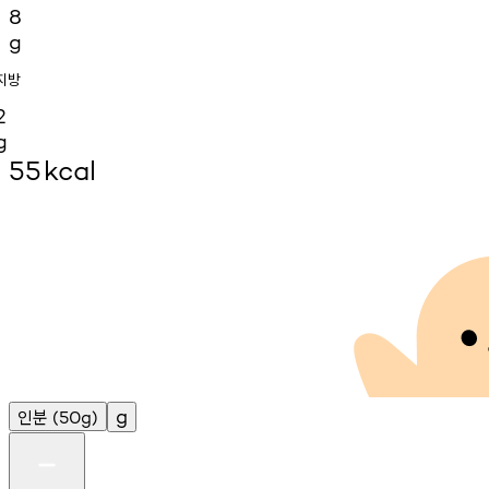
8
g
지방
2
g
55
kcal
인분
g
(50g)