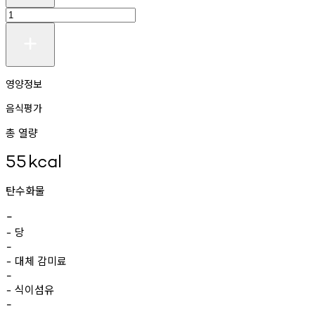
영양정보
음식평가
총 열량
55
kcal
탄수화물
-
당
-
-
대체
감미료
-
-
식이섬유
-
-