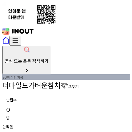
음식 또는 운동 검색하기
회
미만
기록
50
더마일드가벼운참치
🩷
오뚜기
순탄수
0
g
단백질