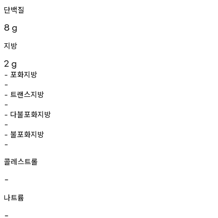
단백질
8
g
지방
2
g
포화지방
-
-
트랜스지방
-
-
다불포화지방
-
-
불포화지방
-
-
콜레스트롤
-
나트륨
-