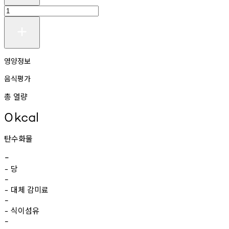
영양정보
음식평가
총 열량
0
kcal
탄수화물
-
당
-
-
대체
감미료
-
-
식이섬유
-
-