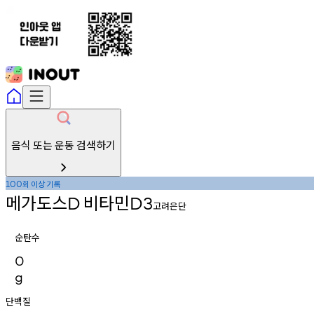
음식 또는 운동 검색하기
회
이상
기록
100
메가도스
비타민
D
D3
고려은단
순탄수
0
g
단백질