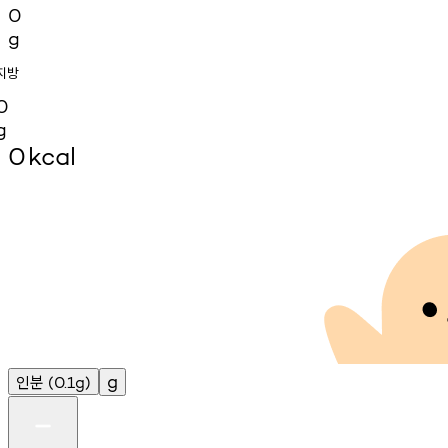
0
g
지방
0
g
0
kcal
인분
g
(0.1g)