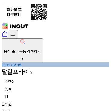
음식 또는 운동 검색하기
회
이상
기록
100
달걀프라이
🥚
순탄수
3.8
g
단백질