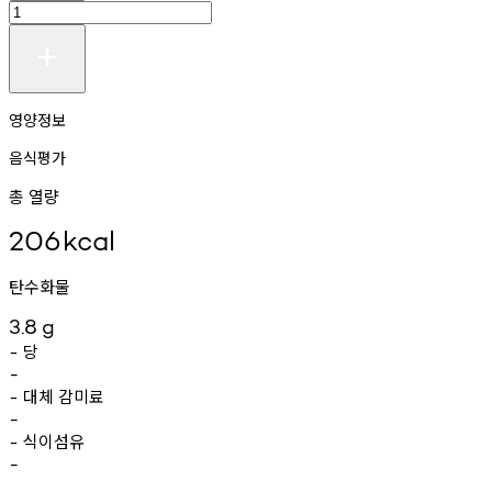
영양정보
음식평가
총 열량
206
kcal
탄수화물
3.8
g
당
-
-
대체
감미료
-
-
식이섬유
-
-