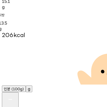
15.1
g
지방
13.5
g
206
kcal
인분
g
(100g)