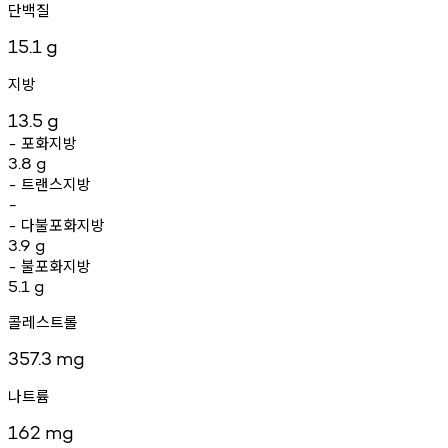
단백질
15.1
g
지방
13.5
g
포화지방
-
3.8
g
트랜스지방
-
-
다불포화지방
-
3.9
g
불포화지방
-
5.1
g
콜레스트롤
357.3
mg
나트륨
162
mg