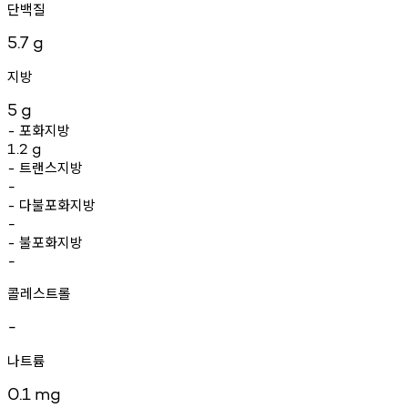
단백질
5.7
g
지방
5
g
포화지방
-
1.2
g
트랜스지방
-
-
다불포화지방
-
-
불포화지방
-
-
콜레스트롤
-
나트륨
0.1
mg