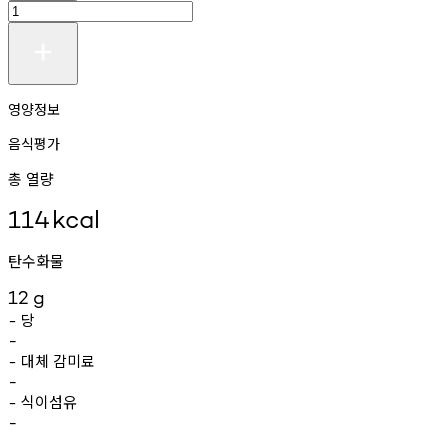
영양정보
음식평가
총 열량
114
kcal
탄수화물
12
g
당
-
-
대체
감미료
-
-
식이섬유
-
-