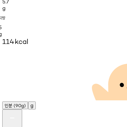
5.7
g
지방
5
g
114
kcal
인분
g
(90g)