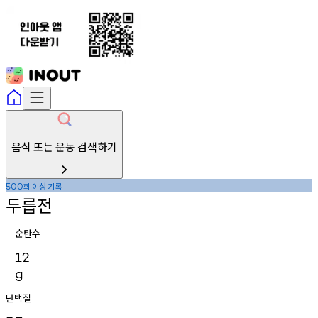
음식 또는 운동 검색하기
회
이상
기록
500
두릅전
순탄수
12
g
단백질