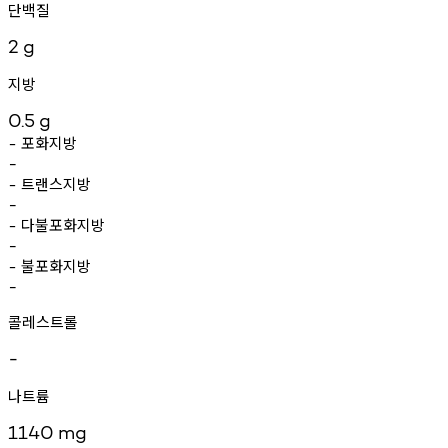
단백질
2
g
지방
0.5
g
포화지방
-
-
트랜스지방
-
-
다불포화지방
-
-
불포화지방
-
-
콜레스트롤
-
나트륨
1140
mg