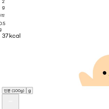
2
g
지방
0.5
g
37
kcal
인분
g
(100g)