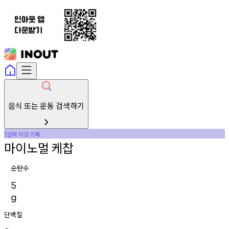
음식 또는 운동 검색하기
만회
이상
기록
1
마이노멀
케찹
순탄수
5
g
단백질