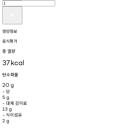
영양정보
음식평가
총 열량
37
kcal
탄수화물
20
g
당
-
5
g
대체
감미료
-
13
g
식이섬유
-
2
g