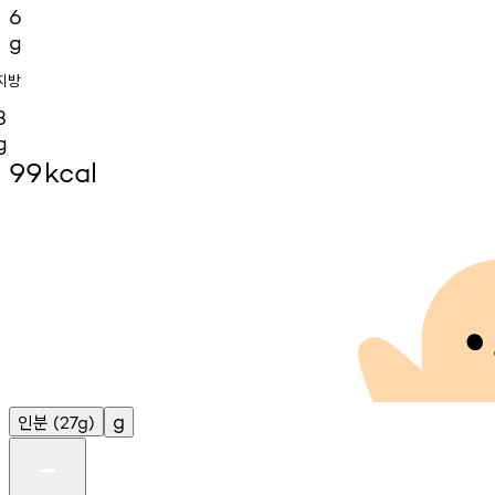
6
g
지방
3
g
99
kcal
인분
g
(27g)