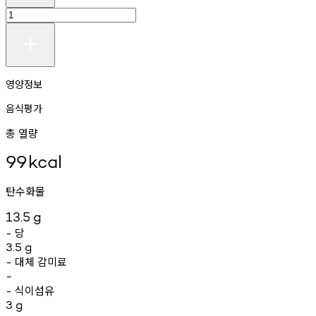
영양정보
음식평가
총 열량
99
kcal
탄수화물
13.5
g
당
-
3.5
g
대체
감미료
-
-
식이섬유
-
3
g