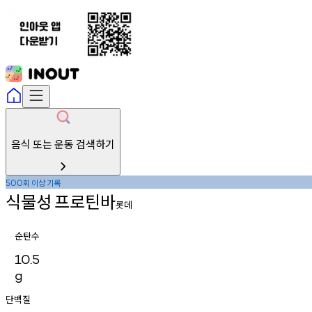
음식 또는 운동 검색하기
회
이상
기록
500
식물성
프로틴바
롯데
순탄수
10.5
g
단백질