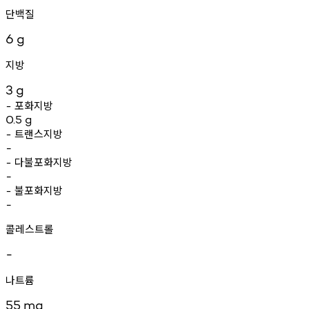
단백질
6
g
지방
3
g
포화지방
-
0.5
g
트랜스지방
-
-
다불포화지방
-
-
불포화지방
-
-
콜레스트롤
-
나트륨
55
mg