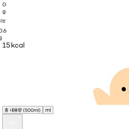
0
g
지방
0.6
g
15
kcal
총
내용량
ml
(500ml)