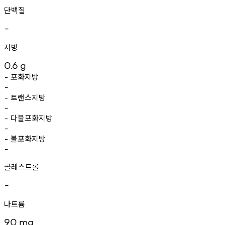
단백질
-
지방
0.6
g
포화지방
-
-
트랜스지방
-
-
다불포화지방
-
-
불포화지방
-
-
콜레스트롤
-
나트륨
90
mg