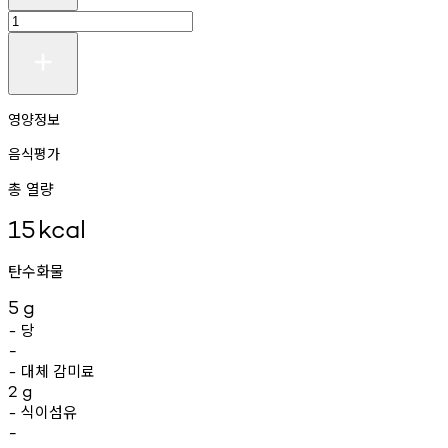
영양정보
음식평가
총 열량
15
kcal
탄수화물
5
g
당
-
-
대체
감미료
-
2
g
식이섬유
-
-