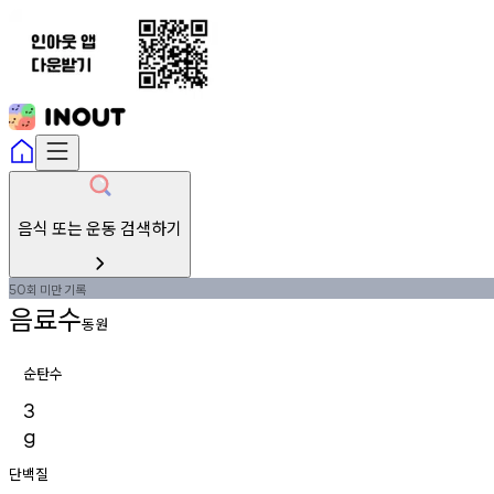
음식 또는 운동 검색하기
회
미만
기록
50
음료수
동원
순탄수
3
g
단백질