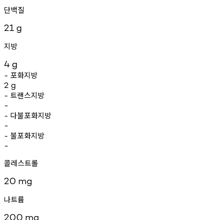
단백질
21
g
지방
4
g
포화지방
-
2
g
트랜스지방
-
-
다불포화지방
-
-
불포화지방
-
-
콜레스트롤
20
mg
나트륨
200
mg