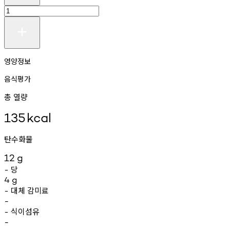
영양정보
음식평가
총 열량
135
kcal
탄수화물
12
g
당
-
4
g
대체
감미료
-
-
식이섬유
-
-