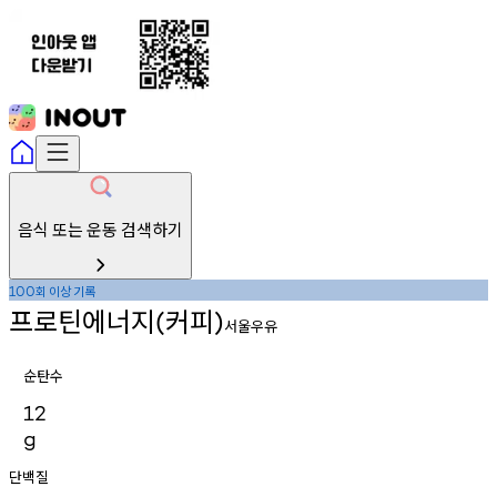
음식 또는 운동 검색하기
회
이상
기록
100
프로틴에너지
커피
(
)
서울우유
순탄수
12
g
단백질