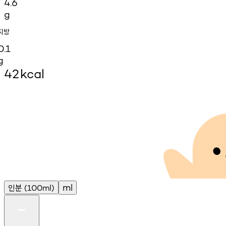
4.6
g
지방
0.1
g
42
kcal
인분
ml
(100ml)