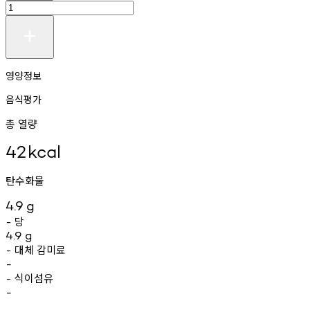
영양정보
음식평가
총 열량
42
kcal
탄수화물
4.9
g
당
-
4.9
g
대체
감미료
-
-
식이섬유
-
-