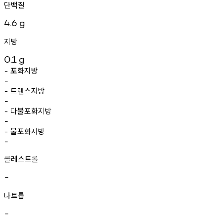
단백질
4.6
g
지방
0.1
g
포화지방
-
-
트랜스지방
-
-
다불포화지방
-
-
불포화지방
-
-
콜레스트롤
-
나트륨
-