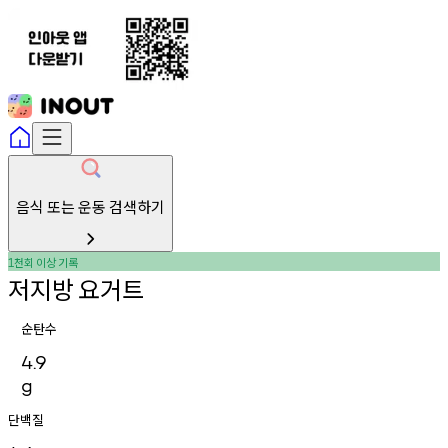
음식 또는 운동 검색하기
천회
이상
기록
1
저지방
요거트
순탄수
4.9
g
단백질