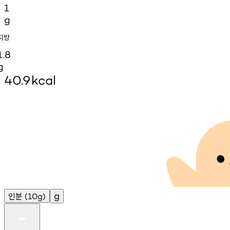
1
g
지방
1.8
g
40.9
kcal
인분
g
(10g)