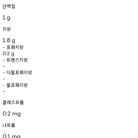
단백질
1
g
지방
1.8
g
포화지방
-
0.2
g
트랜스지방
-
-
다불포화지방
-
-
불포화지방
-
-
콜레스트롤
0.2
mg
나트륨
0.1
mg