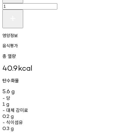
영양정보
음식평가
총 열량
40.9
kcal
탄수화물
5.6
g
당
-
1
g
대체
감미료
-
0.2
g
식이섬유
-
0.3
g