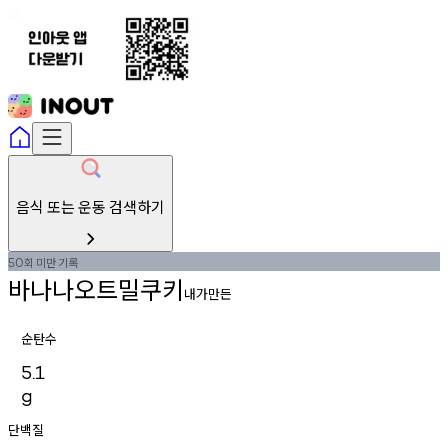
음식 또는 운동 검색하기
회
미만
기록
50
바나나오트밀쿠키
내가만든
순탄수
5.1
g
단백질