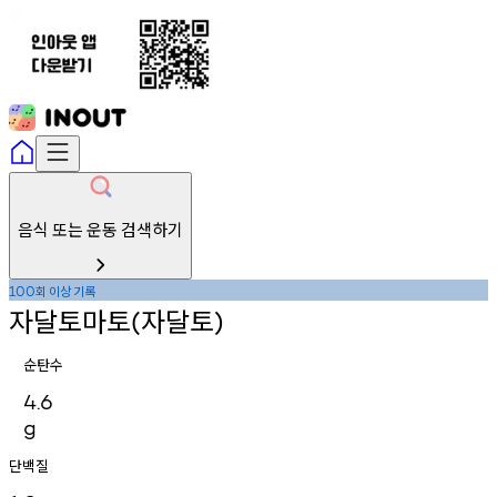
음식 또는 운동 검색하기
회
이상
기록
100
자달토마토
자달토
(
)
순탄수
4.6
g
단백질