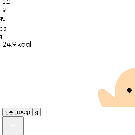
1.2
g
지방
0.2
g
24.9
kcal
인분
g
(100g)