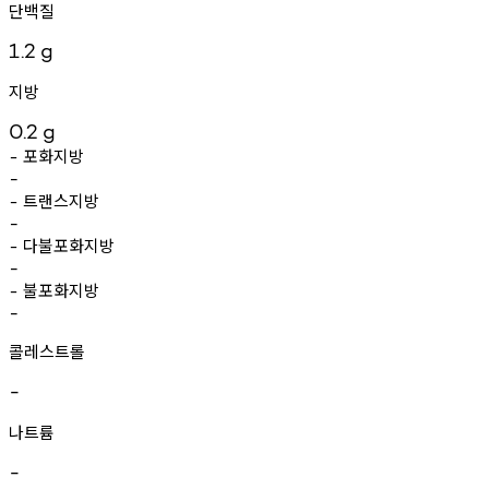
단백질
1.2
g
지방
0.2
g
포화지방
-
-
트랜스지방
-
-
다불포화지방
-
-
불포화지방
-
-
콜레스트롤
-
나트륨
-