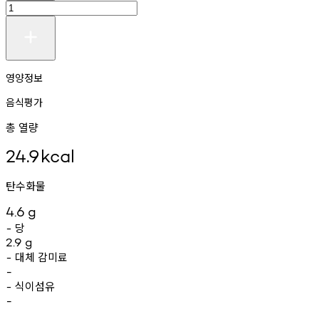
영양정보
음식평가
총 열량
24.9
kcal
탄수화물
4.6
g
당
-
2.9
g
대체
감미료
-
-
식이섬유
-
-