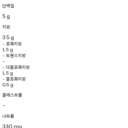
단백질
5
g
지방
3.5
g
포화지방
-
1.5
g
트랜스지방
-
-
다불포화지방
-
1.5
g
불포화지방
-
0.5
g
콜레스트롤
-
나트륨
330
mg