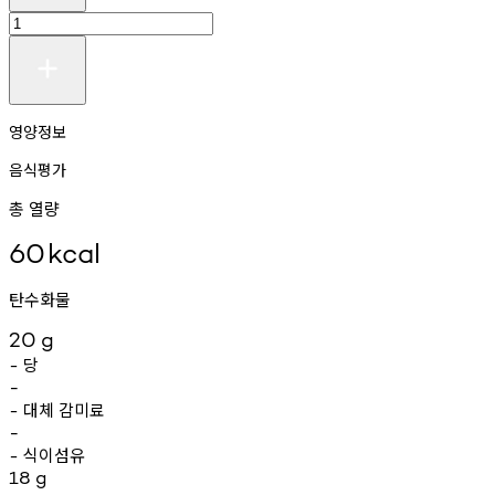
영양정보
음식평가
총 열량
60
kcal
탄수화물
20
g
당
-
-
대체
감미료
-
-
식이섬유
-
18
g