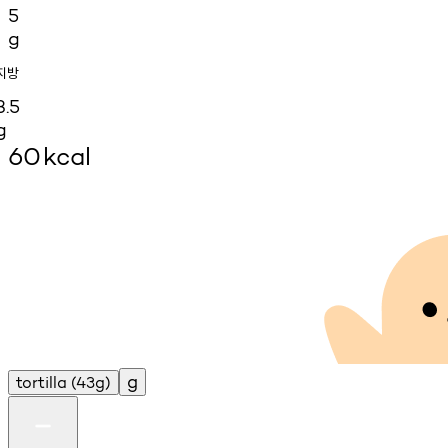
5
g
지방
3.5
g
60
kcal
g
tortilla
(43g)