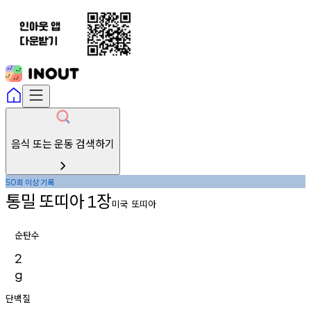
음식 또는 운동 검색하기
회
이상
기록
50
통밀
또띠아
장
1
미국 또띠아
순탄수
2
g
단백질