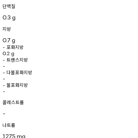
단백질
0.3
g
지방
0.7
g
포화지방
-
0.2
g
트랜스지방
-
-
다불포화지방
-
-
불포화지방
-
-
콜레스트롤
-
나트륨
1275
mg