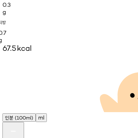
0.3
g
지방
0.7
g
67.5
kcal
인분
ml
(100ml)