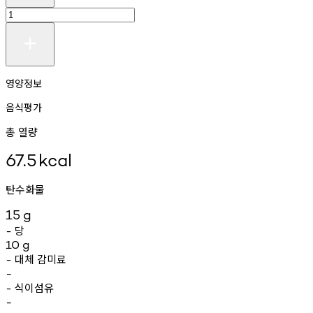
영양정보
음식평가
총 열량
67.5
kcal
탄수화물
15
g
당
-
10
g
대체
감미료
-
-
식이섬유
-
-