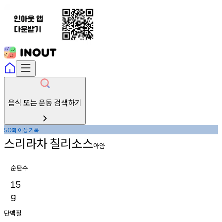
음식 또는 운동 검색하기
회
이상
기록
50
스리라차
칠리소스
아얌
순탄수
15
g
단백질