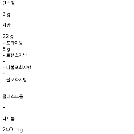
단백질
3
g
지방
22
g
포화지방
-
8
g
트랜스지방
-
-
다불포화지방
-
-
불포화지방
-
-
콜레스트롤
-
나트륨
240
mg