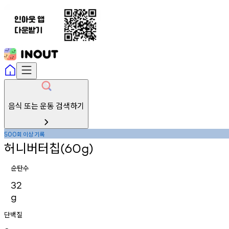
음식 또는 운동 검색하기
회
이상
기록
500
허니버터칩
(60g)
순탄수
32
g
단백질