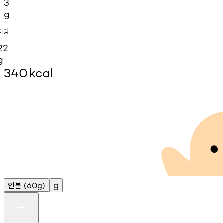
3
g
지방
22
g
340
kcal
인분
g
(60g)