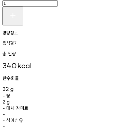
영양정보
음식평가
총 열량
340
kcal
탄수화물
32
g
당
-
2
g
대체
감미료
-
-
식이섬유
-
-