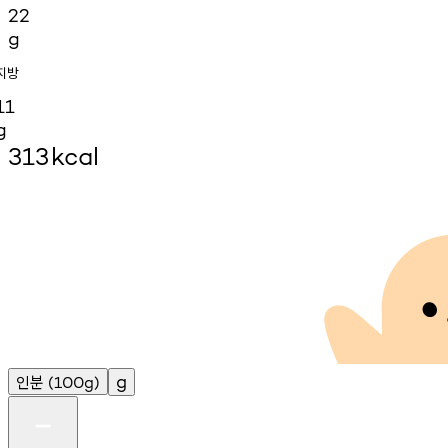
22
g
지방
11
g
313
kcal
인분
g
(100g)