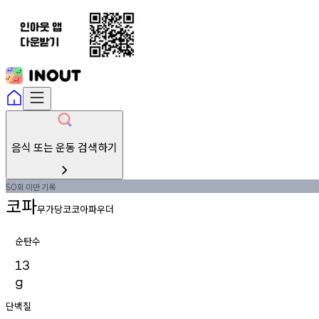
음식 또는 운동 검색하기
회
미만
기록
50
코파
무가당코코아파우더
순탄수
13
g
단백질