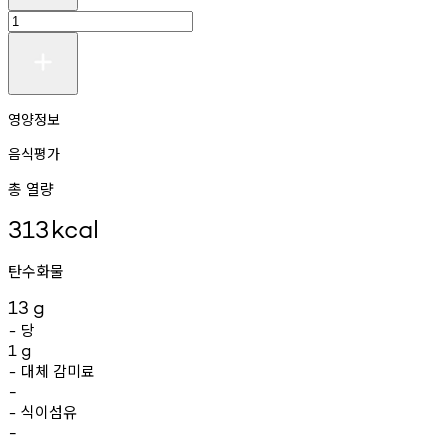
영양정보
음식평가
총 열량
313
kcal
탄수화물
13
g
당
-
1
g
대체
감미료
-
-
식이섬유
-
-