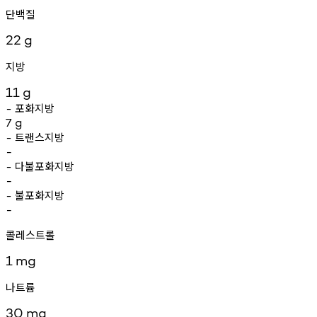
단백질
22
g
지방
11
g
포화지방
-
7
g
트랜스지방
-
-
다불포화지방
-
-
불포화지방
-
-
콜레스트롤
1
mg
나트륨
30
mg