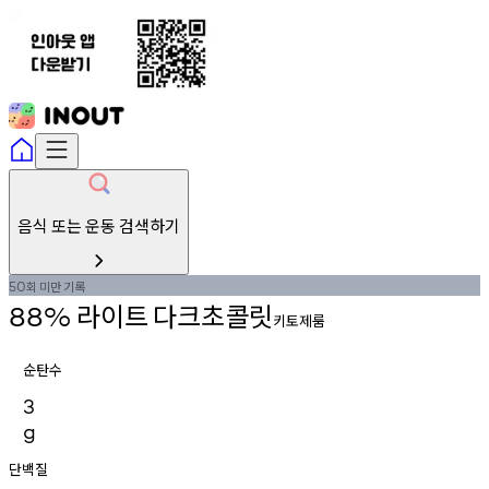
음식 또는 운동 검색하기
회
미만
기록
50
라이트
다크초콜릿
88%
키토제룸
순탄수
3
g
단백질