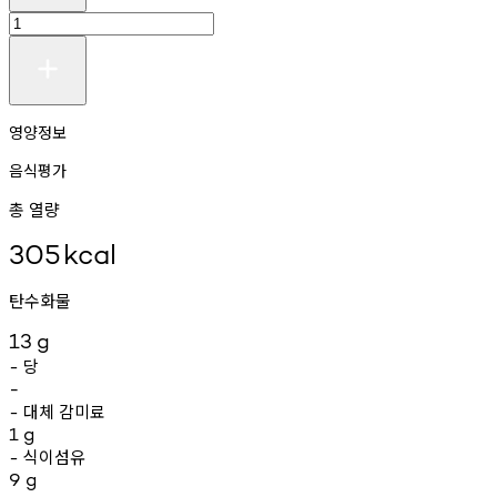
영양정보
음식평가
총 열량
305
kcal
탄수화물
13
g
당
-
-
대체
감미료
-
1
g
식이섬유
-
9
g