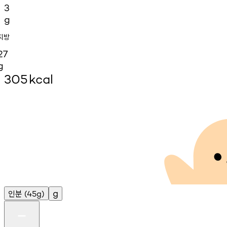
3
g
지방
27
g
305
kcal
인분
g
(45g)