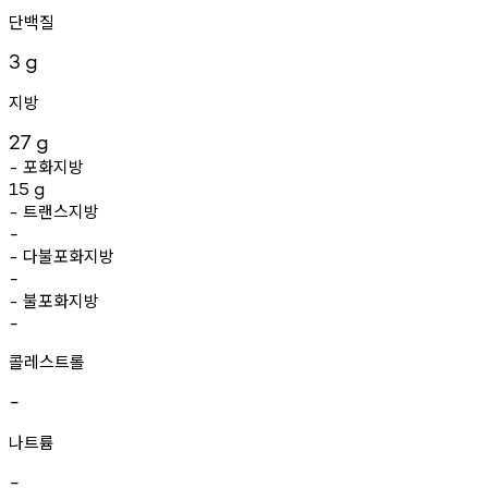
단백질
3
g
지방
27
g
포화지방
-
15
g
트랜스지방
-
-
다불포화지방
-
-
불포화지방
-
-
콜레스트롤
-
나트륨
-