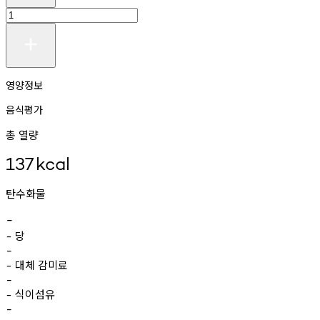
영양정보
음식평가
총 열량
137
kcal
탄수화물
-
당
-
-
대체
감미료
-
-
식이섬유
-
-