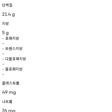
단백질
21.4
g
지방
5
g
포화지방
-
-
트랜스지방
-
-
다불포화지방
-
-
불포화지방
-
-
콜레스트롤
49
mg
나트륨
76
mg