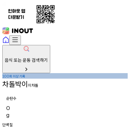
음식 또는 운동 검색하기
회
이상
기록
100
차돌박이
이차돌
순탄수
0
g
단백질