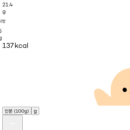
21.4
g
지방
5
g
137
kcal
인분
g
(100g)