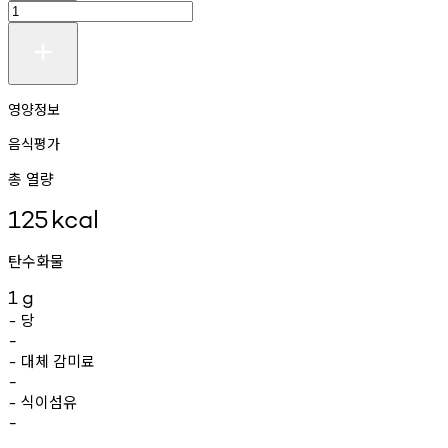
영양정보
음식평가
총 열량
125
kcal
탄수화물
1
g
당
-
-
대체
감미료
-
-
식이섬유
-
-