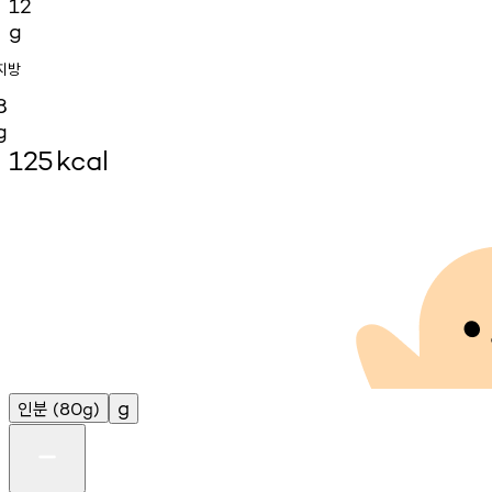
12
g
지방
8
g
125
kcal
인분
g
(80g)