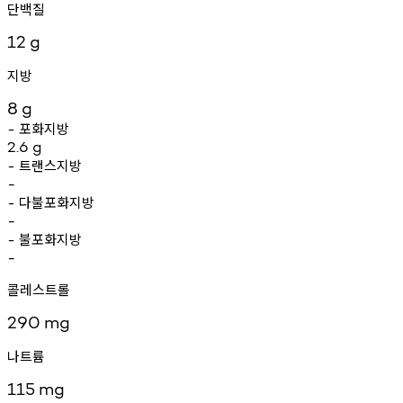
단백질
12
g
지방
8
g
포화지방
-
2.6
g
트랜스지방
-
-
다불포화지방
-
-
불포화지방
-
-
콜레스트롤
290
mg
나트륨
115
mg