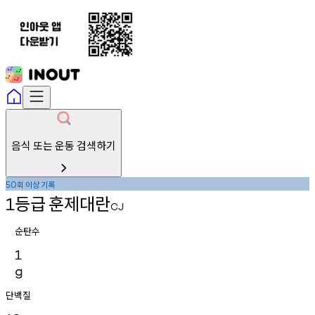
음식 또는 운동 검색하기
회
이상
기록
50
등급
훈제대란
1
CJ
순탄수
1
g
단백질