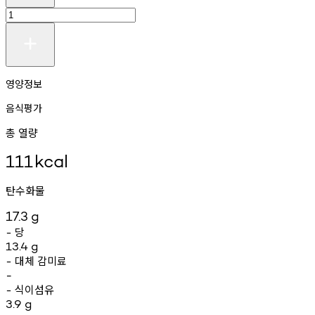
영양정보
음식평가
총 열량
111
kcal
탄수화물
17.3
g
당
-
13.4
g
대체
감미료
-
-
식이섬유
-
3.9
g