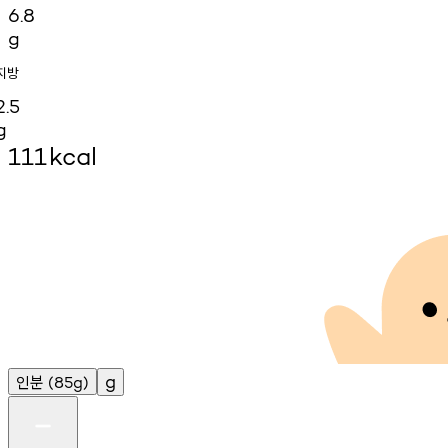
6.8
g
지방
2.5
g
111
kcal
인분
g
(85g)