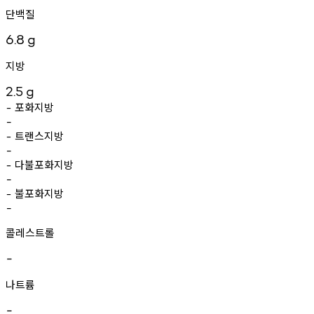
단백질
6.8
g
지방
2.5
g
포화지방
-
-
트랜스지방
-
-
다불포화지방
-
-
불포화지방
-
-
콜레스트롤
-
나트륨
-