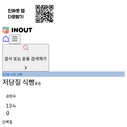
음식 또는 운동 검색하기
회
이상
기록
50
저당질
식빵
로손
순탄수
13.4
g
단백질