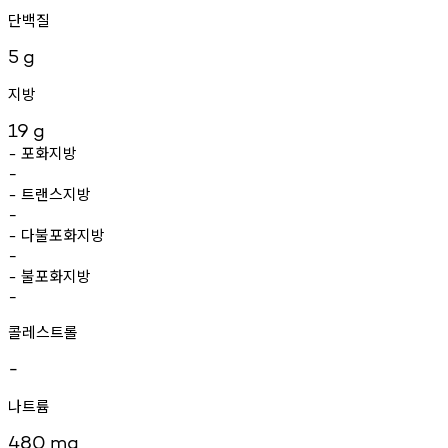
단백질
5
g
지방
19
g
포화지방
-
-
트랜스지방
-
-
다불포화지방
-
-
불포화지방
-
-
콜레스트롤
-
나트륨
480
mg