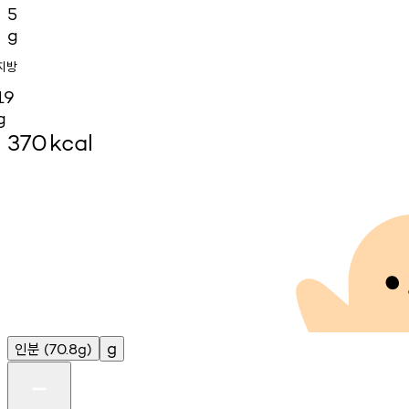
5
g
지방
19
g
370
kcal
인분
g
(70.8g)