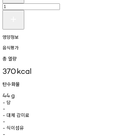
영양정보
음식평가
총 열량
370
kcal
탄수화물
44
g
당
-
-
대체
감미료
-
-
식이섬유
-
-