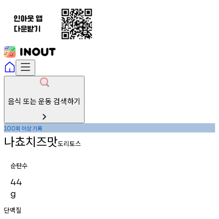
음식 또는 운동 검색하기
회
이상
기록
100
나쵸치즈맛
도리토스
순탄수
44
g
단백질