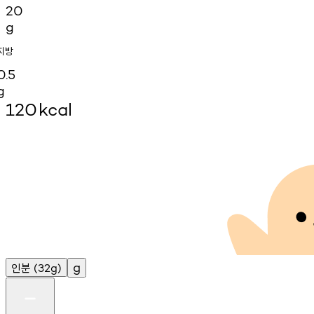
20
g
지방
0.5
g
120
kcal
인분
g
(32g)