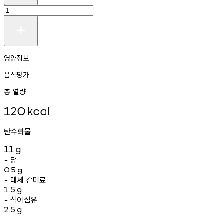
영양정보
음식평가
총 열량
120
kcal
탄수화물
11
g
당
-
0.5
g
대체
감미료
-
1.5
g
식이섬유
-
2.5
g