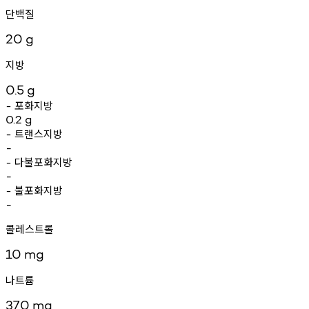
단백질
20
g
지방
0.5
g
포화지방
-
0.2
g
트랜스지방
-
-
다불포화지방
-
-
불포화지방
-
-
콜레스트롤
10
mg
나트륨
370
mg