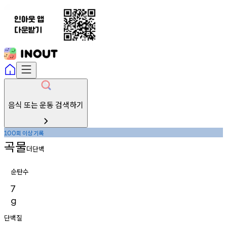
음식 또는 운동 검색하기
회
이상
기록
100
곡물
더단백
순탄수
7
g
단백질