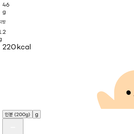
46
g
지방
1.2
g
220
kcal
인분
g
(200g)