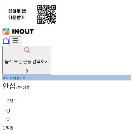
음식 또는 운동 검색하기
회
이상
기록
100
안심
닭안심살
순탄수
0
g
단백질