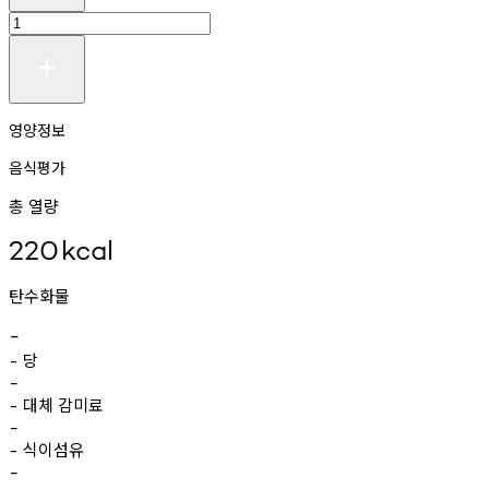
영양정보
음식평가
총 열량
220
kcal
탄수화물
-
당
-
-
대체
감미료
-
-
식이섬유
-
-