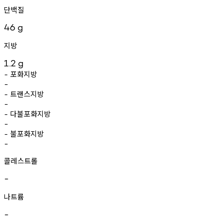
단백질
46
g
지방
1.2
g
포화지방
-
-
트랜스지방
-
-
다불포화지방
-
-
불포화지방
-
-
콜레스트롤
-
나트륨
-