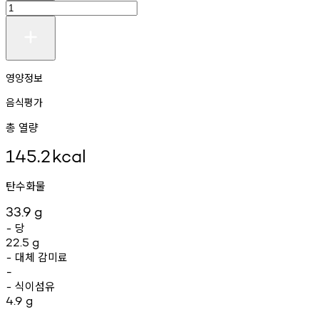
영양정보
음식평가
총 열량
145.2
kcal
탄수화물
33.9
g
당
-
22.5
g
대체
감미료
-
-
식이섬유
-
4.9
g