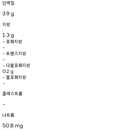
단백질
3.9
g
지방
1.3
g
포화지방
-
-
트랜스지방
-
-
다불포화지방
-
0.2
g
불포화지방
-
-
콜레스트롤
-
나트륨
50.8
mg