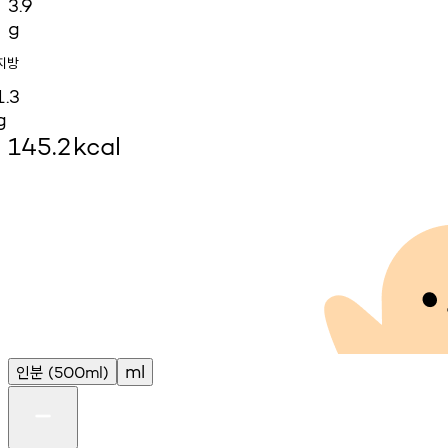
3.9
g
지방
1.3
g
145.2
kcal
인분
ml
(500ml)