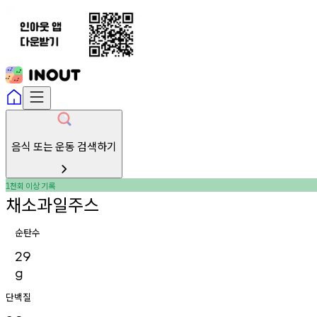
음식 또는 운동 검색하기
천회
이상
기록
1
채소과일주스
순탄수
29
g
단백질