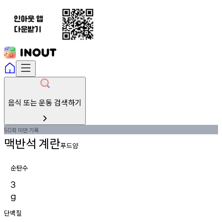
음식 또는 운동 검색하기
회
미만
기록
50
맥반석
계란
푸드얌
순탄수
3
g
단백질