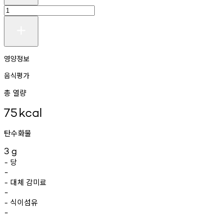
영양정보
음식평가
총 열량
75
kcal
탄수화물
3
g
당
-
-
대체
감미료
-
-
식이섬유
-
-