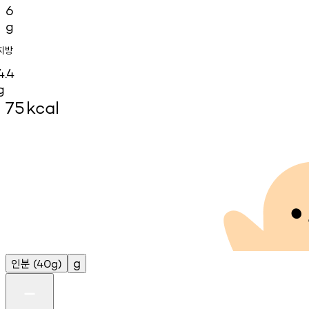
6
g
지방
4.4
g
75
kcal
인분
g
(40g)