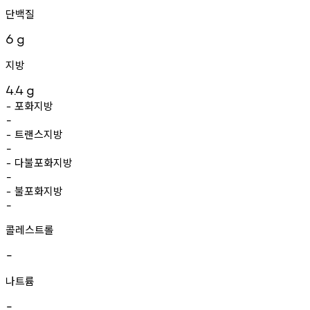
단백질
6
g
지방
4.4
g
포화지방
-
-
트랜스지방
-
-
다불포화지방
-
-
불포화지방
-
-
콜레스트롤
-
나트륨
-