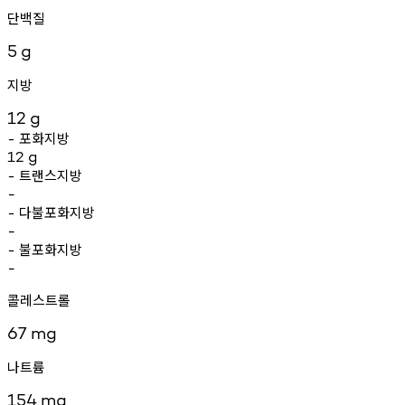
단백질
5
g
지방
12
g
포화지방
-
12
g
트랜스지방
-
-
다불포화지방
-
-
불포화지방
-
-
콜레스트롤
67
mg
나트륨
154
mg