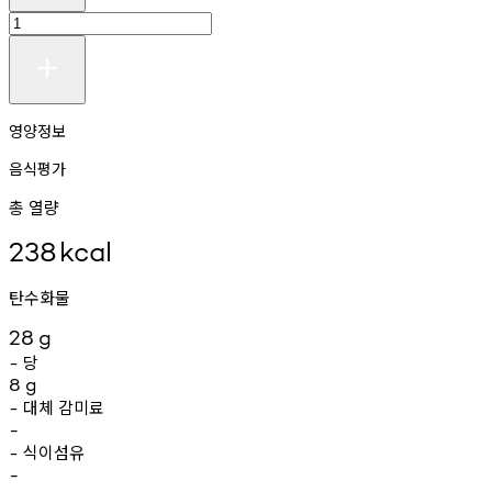
영양정보
음식평가
총 열량
238
kcal
탄수화물
28
g
당
-
8
g
대체
감미료
-
-
식이섬유
-
-