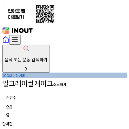
음식 또는 운동 검색하기
회
이상
기록
100
얼그레이쌀케이크
소소하게
순탄수
28
g
단백질