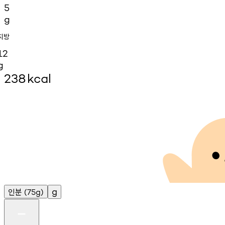
5
g
지방
12
g
238
kcal
인분
g
(75g)