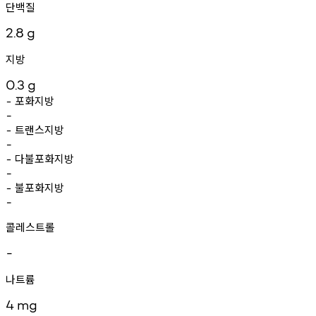
단백질
2.8
g
지방
0.3
g
포화지방
-
-
트랜스지방
-
-
다불포화지방
-
-
불포화지방
-
-
콜레스트롤
-
나트륨
4
mg