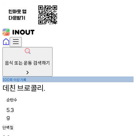
음식 또는 운동 검색하기
회
이상
기록
100
데친
브로콜리
.
순탄수
5.3
g
단백질