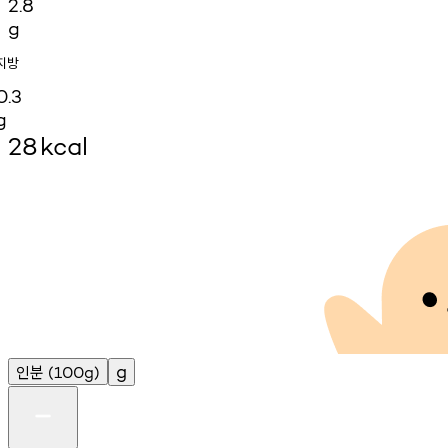
2.8
g
지방
0.3
g
28
kcal
인분
g
(100g)