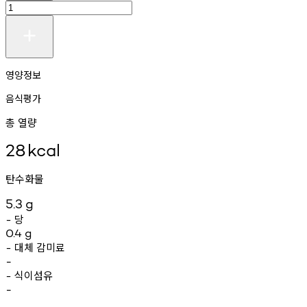
영양정보
음식평가
총 열량
28
kcal
탄수화물
5.3
g
당
-
0.4
g
대체
감미료
-
-
식이섬유
-
-